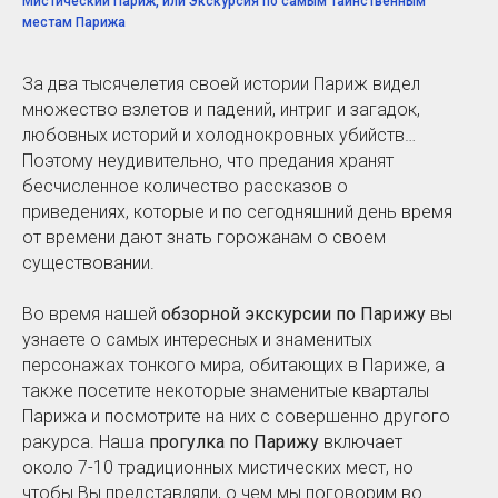
Мистический Париж, или Экскурсия по самым таинственным
местам Парижа
За два тысячелетия своей истории Париж видел
множество взлетов и падений, интриг и загадок,
любовных историй и холоднокровных убийств…
Поэтому неудивительно, что предания хранят
бесчисленное количество рассказов о
приведениях, которые и по сегодняшний день время
от времени дают знать горожанам о своем
существовании.
Во время нашей
обзорной экскурсии по Парижу
вы
узнаете о самых интересных и знаменитых
персонажах тонкого мира, обитающих в Париже, а
также посетите некоторые знаменитые кварталы
Парижа и посмотрите на них с совершенно другого
ракурса. Наша
прогулка по Парижу
включает
около 7-10 традиционных мистических мест, но
чтобы Вы представляли, о чем мы поговорим во