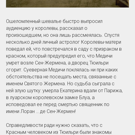
Ошеломленный шевалье быстро выпросил
аудиенцию у королевы, рассказал о
произошедшем, но она лишь рассмеялась. Спустя
несколько дней личный астролог Королевы-матери
поведал ей, что повстречался в саду с призраком в
красном, который предупредил его, что Медичи
умрет возле Сен-Жермена, а дворец Тюильри
сгорит. Суеверная Медичи поклялась ни при каких
обстоятельства не посещать места, связанные с
именем Святого Жермена. Но судьба сыграла с
ней злую шутку: умерла Екатерина вдали от Парижа,
в луарском королевском замке Блуа, а
исповедовал ее перед смертью священник по
имени Лоран … де Сен-Жермен!
Справедливости ради нужно сказать, что с
Красным человеком из Тюильри были знакомы