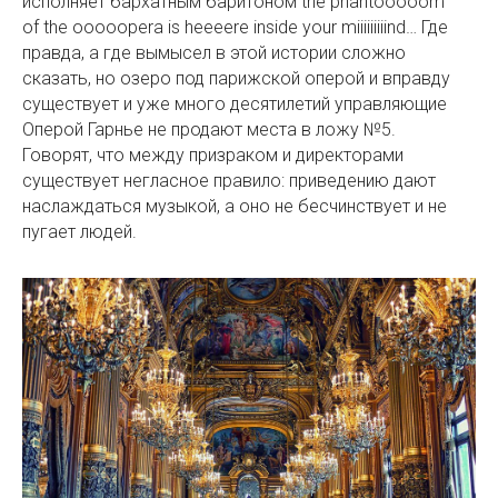
исполняет бархатным баритоном the phantooooom
of the ooooopera is heeeere inside your miiiiiiiiind… Где
правда, а где вымысел в этой истории сложно
сказать, но озеро под парижской оперой и вправду
существует и уже много десятилетий управляющие
Оперой Гарнье не продают места в ложу №5.
Говорят, что между призраком и директорами
существует негласное правило: приведению дают
наслаждаться музыкой, а оно не бесчинствует и не
пугает людей.