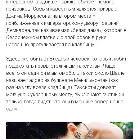
интересном кладбище Парижа обитает немало
призраков. Самым известным является призрак
Джима Моррисона, на втором месте –
приближенная к императорскому двору графиня
Демидова, так называемая «белая дама», которая в
белоснежном платье и с алой розой в руке
неспешно прогуливается по кладбищу.
Здесь же обитает Бледный человек, который любит
пощекотать нервы столичным таксистам. Чаще
всего он садится в автомобиль такси около Шатле,
называет адрес на бульваре Менильмонтан (как
раз на углу возле кладбища). Таксисты довозят
молчуна к указанному месту, выключают счетчик и
только тогда видят, что они в машине совершенно
одни.