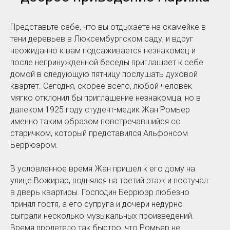
Представьте себе, что вы отдыхаете на скамейке в
тени деревьев в Люксембургском саду, и вдруг
неожиданно к вам подсаживается незнакомец и
после непринужденной беседы приглашает к себе
домой в следующую пятницу послушать духовой
квартет. Сегодня, скорее всего, любой человек
мягко отклонил бы приглашение незнакомца, но в
далеком 1925 году студент-медик Жан Ромьер
именно таким образом повстречавшийся со
старичком, который представился Альфонсом
Беррюэром.
В условленное время Жан пришел к его дому на
улице Вожирар, поднялся на третий этаж и постучал
в дверь квартиры. Господин Беррюэр любезно
принял гостя, а его супруга и дочери недурно
сыграли несколько музыкальных произведений.
Время пролетело так быстро, что Ромьер не