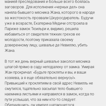
манией преследования и больше всего боялась
заговоров. Для исполнения «черных дел» она
наняла бывшего мясника Жана, которого в народе
за жестокость прозвали Шкуросдиратель. Будучи
уже в возрасте, Екатерина Медичи отстроила в
Париже замок Тюильри и, видимо, решила
избавиться от свидетеля тяжких грехов ее
молодости, поэтому приказала своему
доверенному лицу, шевалье де Невиллю, убить
Жана.
В тот же день верный шевалье заколол мясника
шпагой прямо в саду неподалеку от замка. Умирая
Жан прокричал: «Будьте прокляты и вы, и ваши
хозяева, а я еще обязательно вернусь!».
Привыкший к проклятиям в свой адрес Невилль не
смутился, тщательно засыпал тело бывшего
наемника листьями и направился в замок, когда по
пути услышал, что за ним кто-то следует.
Обернувшись, он увидел шатающегося