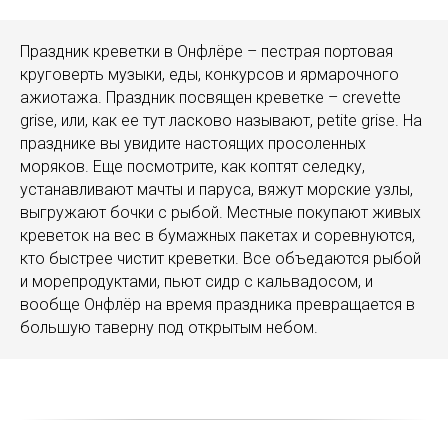
Праздник креветки в Онфлёре – пестрая портовая
круговерть музыки, еды, конкурсов и ярмарочного
ажиотажа. Праздник посвящен креветке – crevette
grise, или, как ее тут ласково называют, petite grise. На
празднике вы увидите настоящих просоленных
моряков. Еще посмотрите, как коптят селедку,
устанавливают мачты и паруса, вяжут морские узлы,
выгружают бочки с рыбой. Местные покупают живых
креветок на вес в бумажных пакетах и соревнуются,
кто быстрее чистит креветки. Все объедаются рыбой
и морепродуктами, пьют сидр с кальвадосом, и
вообще Онфлёр на время праздника превращается в
большую таверну под открытым небом.