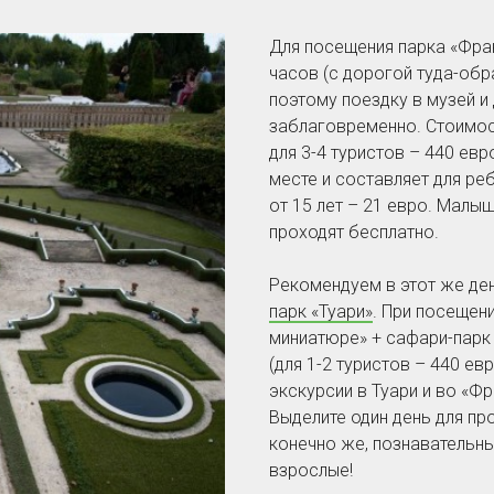
Для посещения парка «Фра
часов (с дорогой туда-обра
поэтому поездку в музей и
заблаговременно. Стоимост
для 3-4 туристов – 440 евр
месте и составляет для реб
от 15 лет – 21 евро. Малы
проходят бесплатно.
Рекомендуем в этот же де
парк «Туари»
. При посещен
миниатюре» + сафари-парк
(для 1-2 туристов – 440 евр
экскурсии в Туари и во «Ф
Выделите один день для про
конечно же, познавательных
взрослые!