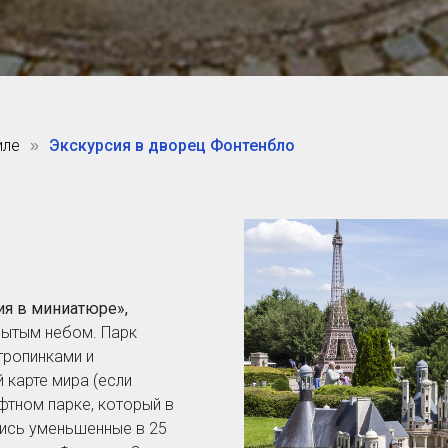
иле
Экскурсия в дворец Фонтенбло
»
ия в миниатюре»,
рытым небом. Парк
тропинками и
 карте мира (если
фтном парке, который в
лись уменьшенные в 25